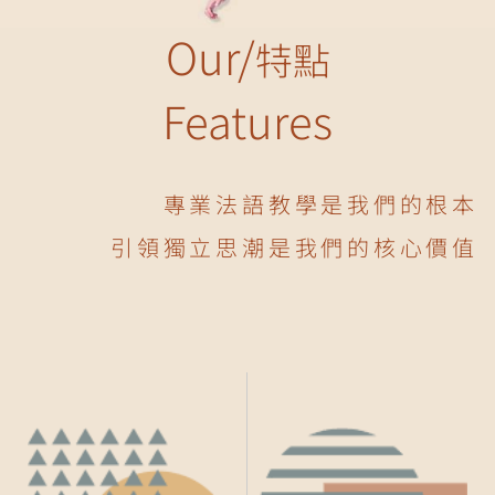
Our/
特點
Features
專業法語教學是我們的根本
引領獨立思潮是我們的核心價值