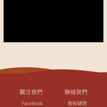
關注我們
聯絡我們
Facebook
我有疑問