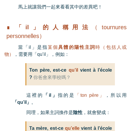
馬上就讓我們一起來看看其中的差異吧！
∎
「il
」的人稱用法
（tournures
personnelles）
當「
il
」是指
某個
具體的陽性主詞
時（包括人或
物）
，需要用「
qu’il
」，例如：
Ton père, est-ce
qu’il
vient à l’école
?
你爸會來學校嗎？
這裡的
「
il
」
指的是
「
ton père
」
，所以用
「
qu’il
」
。
同理，如果主詞換作是
陰性
，就會變成：
Ta mère, est-ce
qu’elle
vient à l’école