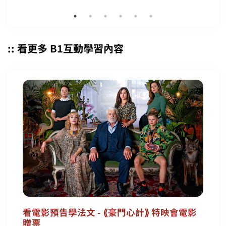
:: 看更多 B1互動學習內容
看電影預告學法文 - ⟪豪門心計⟫ 特映會電影
贈票