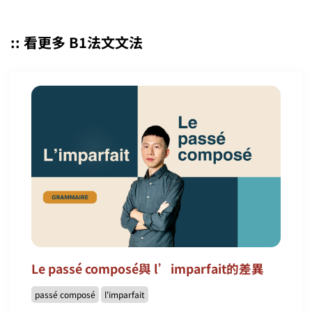
:: 看更多 B1法文文法
Le passé composé與 l’imparfait的差異
passé composé
l'imparfait