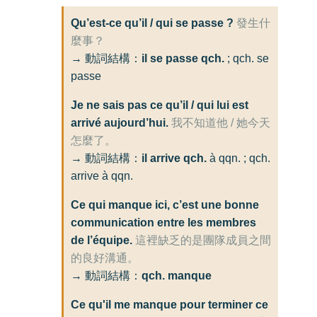
Qu’est-ce qu’il / qui se passe ?
發生什
麼事？
→ 動詞結構：
il se passe qch.
; qch. se
passe
Je ne sais pas ce qu’il / qui lui est
arrivé aujourd’hui.
我不知道他 / 她今天
怎麼了。
→ 動詞結構：
il arrive qch.
à qqn. ; qch.
arrive à qqn.
Ce qui manque ici, c’est une bonne
communication entre les membres
de l’équipe.
這裡缺乏的是團隊成員之間
的良好溝通。
→ 動詞結構：
qch. manque
Ce qu'il me manque pour terminer ce