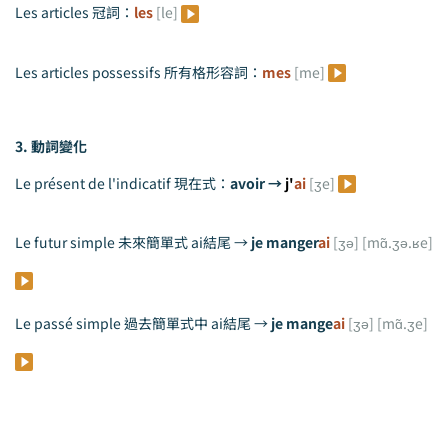
Les articles 冠詞：
les
[le]
Les articles possessifs 所有格形容詞：
mes
[me]
3. 動詞變化
Le présent de l'indicatif
現在式：
avoir →
j'
ai
[ʒe]
Le futur simple 未來簡單式 ai結尾 →
je manger
ai
[ʒə] [mɑ̃.ʒə.ʁe]
Le passé simple 過去簡單式中 ai結尾 →
je mange
ai
[ʒə] [mɑ̃.ʒe]