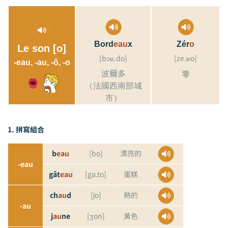
Bord
eau
x
Zér
o
Le son [o]
[bɔʁ.do]
[ze.ʁo]
-eau, -au, -ô, -o
零
波爾多
（法國西南部城
市）
1. 拼寫組合
b
eau
[bo]
漂亮的
-eau
gât
eau
[ga.to]
蛋糕
ch
au
d
[ʃo]
熱的
-au
j
au
ne
[ʒon]
黃色