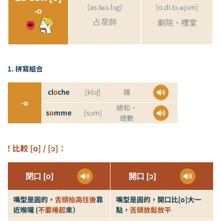
[as.tʁɔ.lɔg]
[o.di.tɔ.ʁjɔm]
-o
劇院、禮堂
占星師
1. 拼寫
組合
cl
o
che
[klɔʃ]
鐘
-o
總和、
s
o
mme
[sɔm]
總數
! 比較 [o] / [ɔ]：
閉口
[o]
開口
[ɔ]
嘴型是圓的，
舌頭抬高往後
靠
嘴型是圓的，開口比[o]大一
近喉嚨 (
不要捲起
來）
點，
舌頭放鬆放平