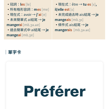
・
冠詞：
l
es
[le]
・
現在式：être
→
tu
es
[ɛ]
,
・
所有格形容詞：
m
es
[me]
il/elle
est
[ɛ]
・
現在式：avoir →
j'
ai
[e]
・
未完成過去時 ais結尾 →
je
・
未來簡單式
ai結尾 →
je
mange
ais
[mɑ̃.ʒɛ]
manger
ai
[mɑ̃.ʒə.ʁe]
・
條件式 ais結尾 →
je
・
過去簡單式中 ai結尾 →
je
manger
ais
[mɑ̃.ʒə.ʁɛ]
mange
ai
[mɑ̃.ʒe]
｜單字卡