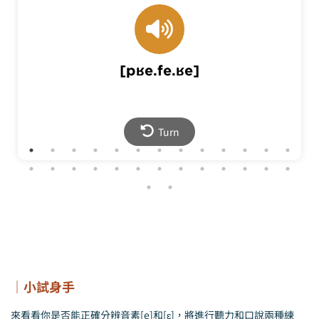
verbe
[pʁe.fe.ʁe]
prefer
English |
偏好
Mandarin |
Back
Turn
｜小試身手
來看看你是否能正確分辨音素[e]和[ɛ]，將進行聽力和口說兩種練