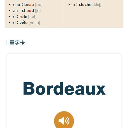
・
-eau：
b
eau
[bo]
・
-o：
cl
o
che
[klɔʃ]
・
-au：
ch
au
d
[ʃo]
・
-ô：
r
ô
le
[ʁol]
・
-o：
vél
o
[ve.lo]
｜單字卡