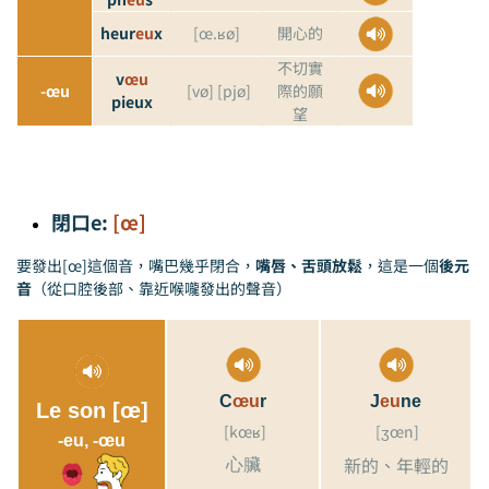
heur
eu
x
[œ.ʁø]
開心的
不切實
v
œu
-
œu
[vø]
[pjø]
際的願
pieux
望
閉口e:
[œ]
要發出[œ]這個音，嘴巴幾乎閉合，
嘴唇、舌頭放鬆
，這是一個
後元
音
（從口腔後部、靠近喉嚨發出的聲音）
C
œ
u
r
J
e
u
ne
Le son [œ]
[kœʁ]
[ʒœn]
-eu, -œu
新的、年輕的
心臟