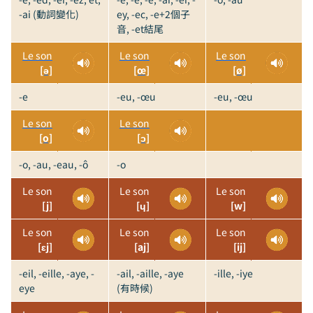
-ai (動詞變化)
ey, -ec, -e+2個子
音, -et結尾
Le son
Le son
Le son
[ə]
[œ]
[ø]
-e
-eu, -œu
-eu, -œu
Le son
Le son
[o]
[ɔ]
-o, -au, -eau, -ô
-o
Le son
Le son
Le son
[j]
[ɥ]
[w]
Le son
Le son
Le son
[ɛj]
[aj]
[ij]
-eil, -eille, -aye, -
-ail, -aille, -aye
-ille, -iye
eye
(有時候)