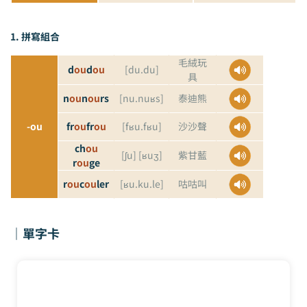
1. 拼寫
組合
毛絨玩
d
ou
d
ou
[du.du]
具
n
ou
n
ou
rs
[nu.nuʁs]
泰迪熊
-ou
fr
ou
fr
ou
[fʁu.fʁu]
沙沙聲
ch
ou
[ʃu] [ʁuʒ]
紫甘藍
r
ou
ge
r
ou
c
ou
ler
[ʁu.ku.le]
咕咕叫
｜單字卡