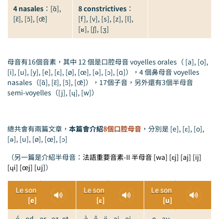
4 nasales
：[ɑ̃],
8 constrictives
：
[ɛ̃], [ɔ̃], [œ̃]
[f], [v], [s], [z], [l],
[ʁ], [ʃ], [ʒ]
母音有16個音素，其中 12 個是口腔母音 voyelles orales（ [a], [o],
[i], [u], [y], [e], [ɛ], [ø], [œ], [ə], [ɔ], [ɑ]），4 個鼻母音 voyelles
nasales（[ɑ̃], [ɛ̃], [ɔ̃], [œ̃]），17個子音，另外還有3個半母音
semi-voyelles（[j], [ɥ], [w]）
總共會有兩篇文章，
本篇會介紹
8個口腔母音
，分別是 [e], [ɛ], [o],
[ə], [u], [ø], [œ], [ɔ]
（另一篇是介紹半母音：
法語重要音素-II 半母音 [wa] [ɛj] [aj] [ij]
[ɥi] [œj] [uj]
）
Le son
Le son
Le son
[e]
[ɛ]
[u]
-é, -ed, -er, -ez, et,
-è, -ê, -ë, -ai, -ei, -
-o, -au