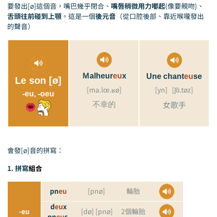
要發出[ø]這個音，嘴巴幾乎閉合、
嘴唇稍微用力嘟起
(像要親吻)、
舌頭往前碰到上顎
。這是一個
後元音
（從口腔後部、靠近喉嚨發出
的聲音）
Ｍalheur
eu
x
Une chant
eu
se
Le son [ø]
[ma.lœ.ʁø]
[yn] [ʃɑ̃.tøz]
-eu, -oeu
女歌手
不幸的
會發[ø]音的拼寫：
1. 拼寫
組合
pn
eu
[pnø]
輪胎
d
eu
x
-eu
[dø] [pnø]
2個輪胎
pn
eu
s