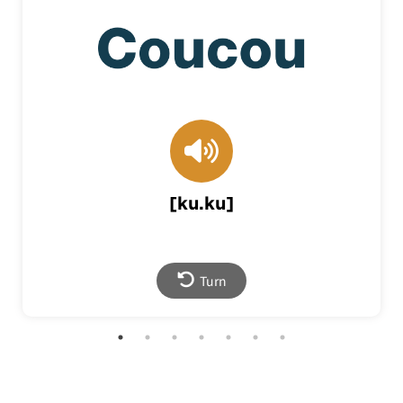
nom. masculin
[ku.ku]
hi
English |
哈囉
Mandarin |
Back
Turn