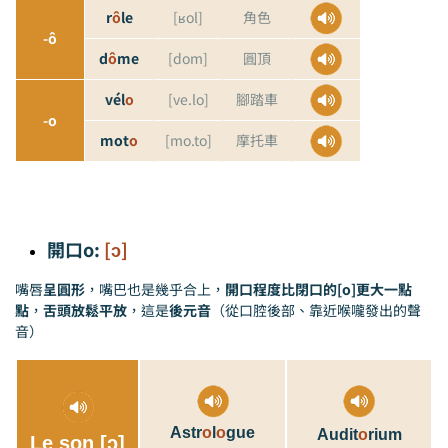
r
ô
le
[ʁol]
角色
-ô
d
ô
me
[dom]
圓頂
vél
o
[ve.lo]
腳踏車
-o
mot
o
[mo.to]
摩托車
開口o:
[ɔ]
嘴唇
呈圓形
，嘴巴也是幾乎合上，
開口程度比閉口的[o]更大一點
點
，
舌頭放鬆平放
，這是
後元音
（從口腔後部、靠近喉嚨發出的聲
音）
Astr
o
l
o
gue
Audit
o
rium
Le son [ɔ]