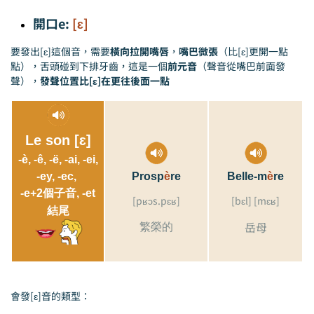
開口e:
[ɛ]
要發出[ɛ]這個音，需要
橫向拉開嘴唇
，
嘴巴微張
（比[ɛ]更開一點
點），舌頭碰到下排牙齒，這是一個
前元音
（聲音從嘴巴前面發
聲），
發聲位置比[ɛ]在更往後面一點
Le son [ɛ]
-è, -ê, -ë, -ai, -ei,
-ey, -ec,
Prosp
è
re
Belle-m
è
re
-e+2個子音, -et
[pʁɔs.pɛʁ]
[bɛl] [mɛʁ]
結尾
岳母
繁榮的
會發[ɛ]音的類型：