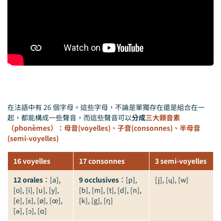
在法語中有 26 個字母。這些字母，不論是單獨存在還是組合在一
起，都能構成一些聲音，而這些聲音可以
分成
三大類音素
（phonèmes）：母音(voyelles)、子音(consonnes)、半母音
(semi-voyelles)
16 voyelles
17 consonnes
3 semi-voyelles
12 orales
：[a],
9 occlusives
：[p],
[j], [ɥ], [w]
[o], [i], [u], [y],
[b], [m], [t], [d], [n],
[e], [ɛ], [ø], [œ],
[k], [g], [ŋ]
[ə], [ɔ], [ɑ]