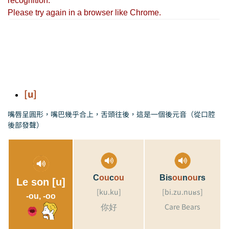
[u]
嘴唇呈圓形，嘴巴幾乎合上，舌頭往後，這是一個後元音（從口腔
後部發聲）
C
ou
c
ou
Bis
ou
n
ou
rs
Le son [u]
[ku.ku]
[bi.zu.nuʁs]
-ou,
-oo
Care Bears
你好