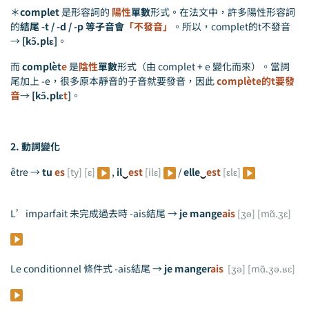
＊
complet
是形容詞的
陽性
單數
形式。在法文中，許多陽性形容詞
的
結尾 -t / -d / -p 等子音會
「不發音」
。所以，complet的t不發音
→
[kɔ̃.plɛ]
。
而
complèt
e
是
陰性
單數
形式（由 complet + e 變化而來）。當詞
尾加上 -e，很多原本靜音的子音就要發音，因此
complète的t要發
音
→
[kɔ̃.plɛ
t
]
。
2. 動詞變化
être →
tu
es
[ty] [ɛ]
,
il
‿
est
[ilɛ]
/
elle
‿
est
[ɛlɛ]
L’imparfait 未完成過去時 -ais結尾 →
je mange
ais
[ʒə] [mɑ̃.ʒɛ]
Le conditionnel 條件式 -ais結尾 →
je manger
ais
[ʒə] [mɑ̃.ʒə.ʁɛ]