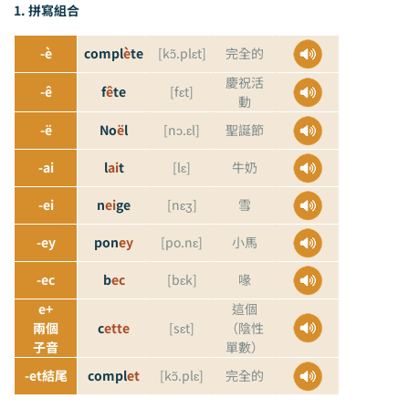
1. 拼寫組合
-è
compl
è
te
[kɔ̃.plɛt]
完全的
慶祝活
-ê
f
ê
te
[fɛt]
動
-ë
No
ë
l
[nɔ.ɛl]
聖誕節
-ai
l
ai
t
[lɛ]
牛奶
-ei
n
ei
ge
[nɛʒ]
雪
-ey
pon
ey
[po.nɛ]
小馬
-ec
b
ec
[bɛk]
喙
e+
這個
兩個
c
ette
[sɛt]
（陰性
子音
單數）
-et結尾
compl
et
[kɔ̃.plɛ]
完全的