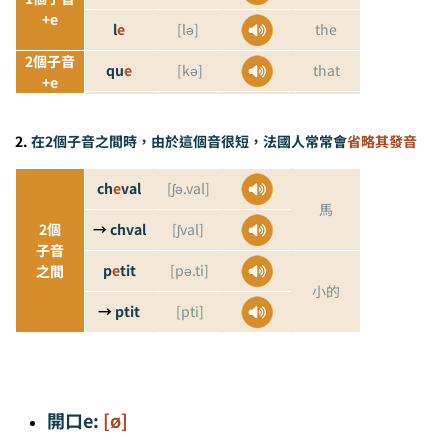
+e
l
e
[lə]
the
2個
子音
qu
e
[kə]
that
+e
2.
在2個子音之間時，由於這個音很短，法國人常常會
省略其發音
ch
e
val
[ʃə.val]
馬
2個
→
ch
val
[ʃval]
子音
p
e
tit
[pə.ti]
之間
小的
→
ptit
[pti]
開口e:
[ø]