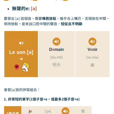
無聲的e:
[ə]
要發出 [ə] 這個音，需要
嘴唇放鬆
、幾乎合上嘴巴，舌頭放在中間，
保持放鬆。是來自口腔中間的聲音，
短促且不明顯
D
e
main
V
e
nir
Le son [ə]
[də.mɛ̃]
[və.niʁ]
-e
來
明天
會發[ə]音的拼寫組合：
1.
非常短的單字(1個子音+e，或最多2個子音+e)
j
e
[ʒə]
我
1個
子音