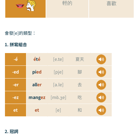
喜歡
輕的
會發[e]的類型：
1. 拼寫組合
-é
é
t
é
[e.te]
夏天
-ed
pi
ed
[pje]
腳
-er
all
er
[a.le]
去
-ez
mang
ez
[mɑ̃.ʒe]
吃
et
et
[e]
和
2. 冠詞