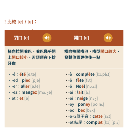
! 比較 [e] / [ɛ]：
閉口
[e]
開口
[ɛ]
橫向拉開嘴巴、嘴巴幾乎閉
橫向拉開嘴巴，嘴型
開口較大
、
上
開口較小
、舌頭頂在下排
發聲位置更往後一點
牙齒
・
-é：
é
t
é
[e.te]
・
-è：
compl
è
te
[kɔ̃.plɛt]
・
-ed：
pi
ed
[pje]
・
-ê：
f
ê
te
[fɛt]
・
-er：
all
er
[e.le]
・
-ë：
No
ë
l
[nɔ.ɛl]
・
-ez：
mang
ez
[mɑ̃.ʒe]
・
-ai：
l
ai
t
[lɛ]
・
et：
et
[e]
・
-ei：
n
ei
ge
[nɛʒ]
・
-ey：
pon
ey
[po.nɛ]
・
-ec：
b
ec
[bɛk]
・
-e+2個子音：
c
ette
[sɛt]
・
-et 結尾：
compl
et
[kɔ̃] [plɛ]