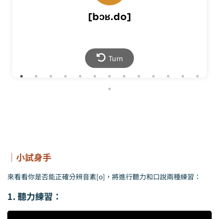
nom. propre
[bɔʁ.do]
Bordeaux (city in southwestern France)
English |
波爾多（法國西南部城市）
Mandarin |
Back
Turn
｜小試身手
來看看你是否能正確分辨音素[o]，將進行聽力和口說兩種練習：
1. 聽力練習：