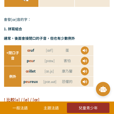
會發[œ]音的字：
1. 拼寫組合
通常，後面會接閉口的子音，但也有少數例外
œ
uf
[œf]
蛋
+閉口子
音
p
eu
r
[pœʁ]
害怕
œ
illet
[œ.
jɛ]
康乃馨
例外
p
eu
reux
[pœ.ʁø]
恐懼的
! 比較[ə] / [ø] / [œ]
一般法語
主題法語
兒童青少年
無聲
閉口
開口