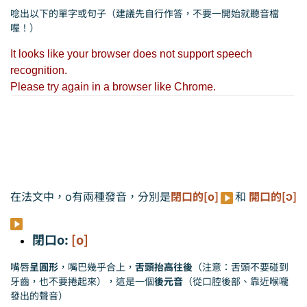
唸出以下的單字或句子（建議先自行作答，不要一開始就聽音檔
喔！）
ɔ
在法文中，o有兩種發音，分別是
閉口的[o]
和
開口的[
]
閉口o:
[o]
嘴唇
呈圓形
，嘴巴幾乎合上，
舌頭抬高往後
（注意：舌頭不要碰到
牙齒，也不要捲起來），這是一個
後元音
（從口腔後部、靠近喉嚨
發出的聲音）