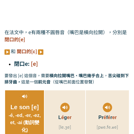
在法文中，e有兩種不圓唇音（嘴巴是橫向拉開），分別是
閉口的[e]
和
開口的[ɛ]
閉口e:
[e]
要發出 [e] 這個音，需要
橫向拉開嘴巴、嘴巴幾乎合上
，
舌尖碰到下
排牙齒，
這是一個
前元音
（從嘴巴前面位置發聲）
Le son [e]
-é, -ed, -er, -ez,
L
é
g
er
Pr
é
f
é
r
er
et, -ai (動詞變
[le.ʒe]
[pʁe.fe.ʁe]
化)