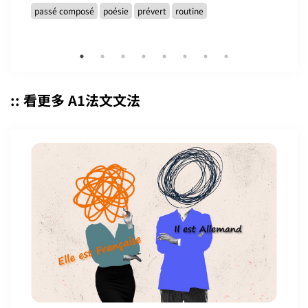
passé composé
poésie
prévert
routine
:: 看更多 A1法文文法