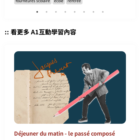
fournitures scolaire
école
rentrée
:: 看更多 A1互動學習內容
Déjeuner du matin - le passé composé