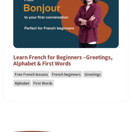
Learn French for Beginners –Greetings,
Alphabet & First Words
Free French lessons
French beginners
Greetings
Alphabet
First Words