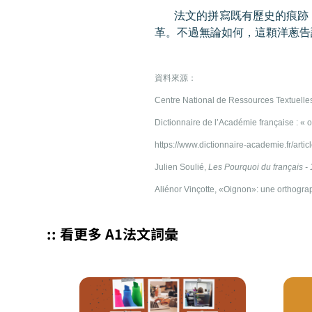
法文的拼寫既有歷史的痕跡
革。不過無論如何，這顆洋蔥告
資料來源：
Centre National de Ressources Textuelles
Dictionnaire de l’Académie française : « 
https://www.dictionnaire-academie.fr/
Julien Soulié,
Les Pourquoi du français - 
Aliénor Vinçotte, «Oignon»: une orthograp
:: 看更多 A1法文詞彙