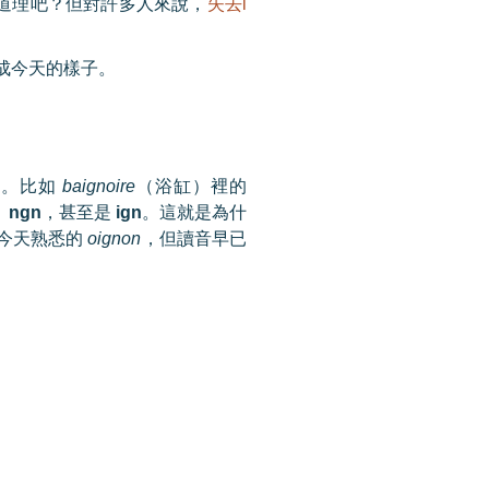
道理吧？但對許多人來說，
失去
i
成今天的樣子。
音。比如
baignoire
（浴缸）裡的
、
ngn
，甚至是
ign
。這就是為什
今天熟悉的
oignon
，但讀音早已