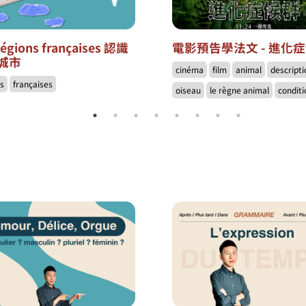
régions françaises 認識
電影預告學法文 - 進化
城市
cinéma
film
animal
descripti
ns
françaises
oiseau
le règne animal
conditi