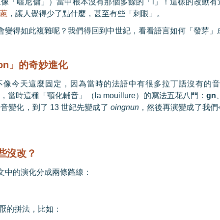
來像「喔尼傭」）當中根本沒有那個多餘的「
i
」！這樣的改動有
蔥
，讓人覺得少了點什麼，甚至有些「刺眼」。
會變得如此複雜呢？我們得回到中世紀，看看語言如何「發芽」
on
」的奇妙進化
不像今天這麼固定，因為當時的法語中有很多拉丁語沒有的
明，當時這種「顎化輔音」（
la mouillure
）的寫法五花八門：
gn
語音變化，到了
13
世紀先變成了
oingnun
，然後再演變成了我們
些沒改？
文中的演化分成兩條路線：
厭的拼法，比如：