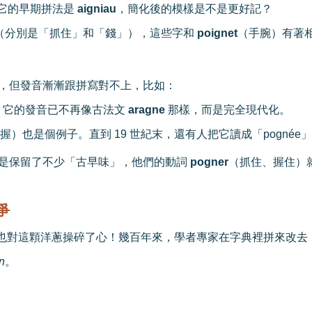
它的早期拼法是
aigniau
，簡化後的模樣是不是更好記？
（分別是「抓住」和「錢」），這些字和
poignet
（手腕）有著
，但發音漸漸跟拼寫對不上，比如：
，它的發音已不再像古法文
aragne
那樣，而是完全現代化。
握）也是個例子。直到
19
世紀末，還有人把它讀成「
pognée
」
是保留了不少「古早味」，他們的動詞
pogner
（抓住、握住）
爭
也對這顆洋蔥操碎了心！幾百年來，學者專家在字典裡拼來改去
n
。
。