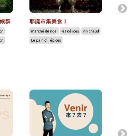
症候群
耶誕市集美食 1
耶誕市
on
marché de noël
les délices
vin chaud
marché d
on
Le pain d’épices
Les délic