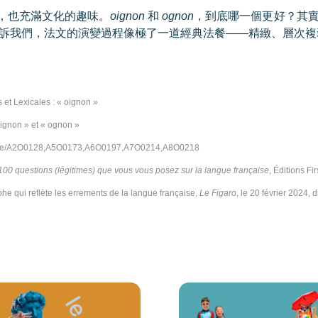
，也充滿文化的趣味。
oignon
和
ognon
，到底哪一個更好？其
訴我們，法文的演變過程像極了一道經典法餐
——
精緻、層次複
 et Lexicales : « oignon »
oignon » et « ognon »
article/A2O0128,A5O0173,A6O0197,A7O0214,A8O0218
100 questions (légitimes) que vous vous posez sur la langue française
, Éditions Fir
he qui reflète les errements de la langue française,
Le Figaro
, le 20 février 2024, 