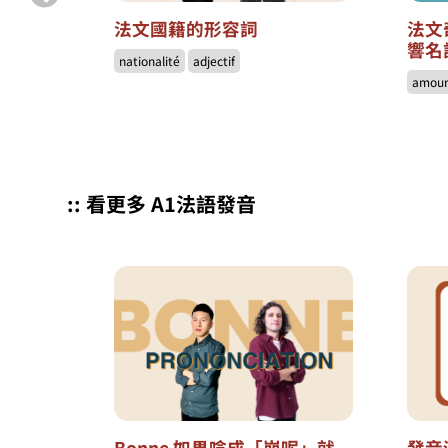
法文國籍的形容詞
法文
響名
nationalité
adjectif
amou
:: 看更多 A1法語發音
Bonne 如果唸成「崩呢」就
發音