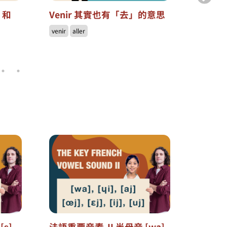
s 和
Venir 其實也有「去」的意思
為什麼「
proch
venir
aller
dern
年」或
prochain
[ɛ]
法語重要音素-II 半母音 [wa]