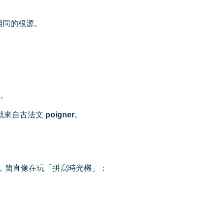
相同的根源。
。
就來自古法文
poigner
。
，簡直像在玩「拼寫時光機」：