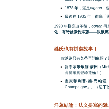
1878
年，還是
oignon
，
最後在
1935
年，徹底「
1990
年拼寫改革後，
ognon
再
化，有時就像剝洋蔥
——
眼淚流
姓氏也有拼寫故事！
你以為只有某些單詞麻煩？
哲學家
米歇爾
·
蒙田
（
Mic
高度確實登峰造極！）
畫家
菲利普
·
德
·
尚帕涅
Champaigne
」。（這下
洋蔥結論：法文拼寫的魅