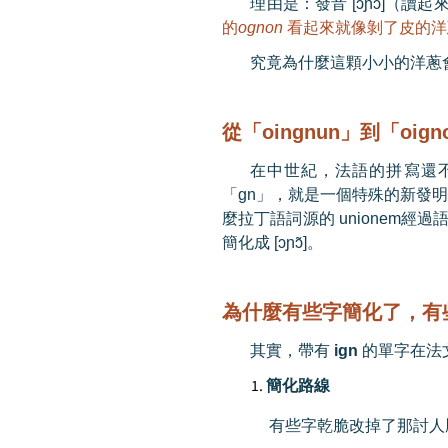
理由是：發音
[
ɔ
ɲ
ɔ̃
]
（讀起
的
ognon
看起來就像剝了皮的洋
究竟為什麼這顆小小的洋蔥
從「oingnun
」到「oign
在中世紀，法語的拼寫還
「
gn
」，就是一個特殊的新發
麼拉丁語詞源的
unionem
經過
簡化成
[
ɔ
ɲ
ɔ̃
]
。
為什麼有些字簡化了，有
其實，帶有
ign
的單字在法
簡化路線
有些字乾脆改掉了那討人