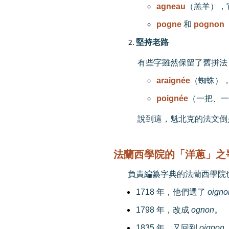
agneau
（羔羊），
pogne
和
pognon
堅持老路
有些字雖然保留了舊拼法
araignée
（蜘蛛）
poignée
（一把、一
說到這，魁北克的法文倒
法蘭西學院的「洋蔥」之
負責編纂字典的法蘭西學院
1718
年，他們選了
oigno
1798
年，改成
ognon
。
1835
年，又回到
oignon