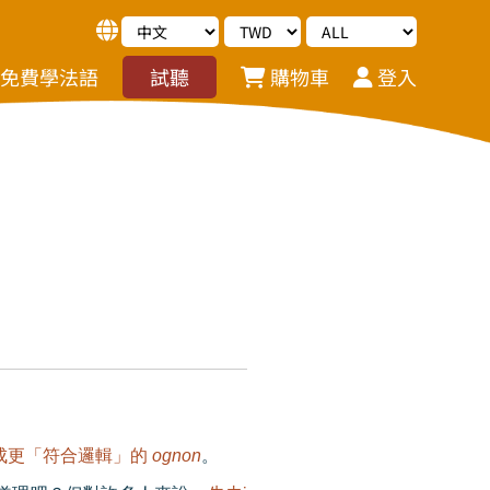
免費學法語
試聽
購物車
登入
成更「符合邏輯」的
ognon
。