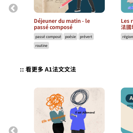
s 13
Déjeuner du matin - le
Les 
passé composé
法國
néma
passé composé
poésie
prévert
régio
routine
:: 看更多 A1法文文法