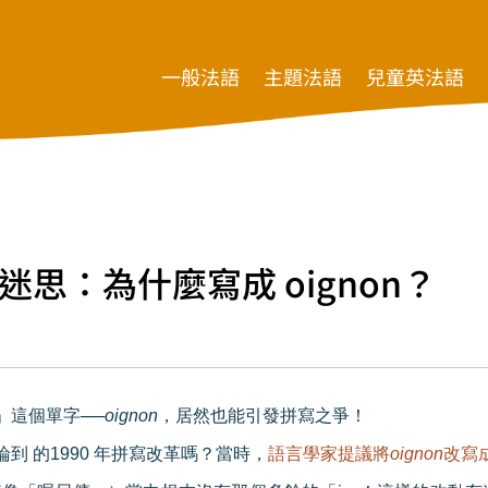
一般法語
主題法語
兒童英法語
思：為什麼寫成 oignon？
」這個單字──
oignon
，居然也能引發拼寫之爭！
論到
的
1990
年拼寫改革嗎？當時，
語言學家提議將
oignon
改寫