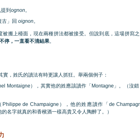
也提到
ognon
。
復古」回
oignon
。
度被搬上檯面，現在兩種拼法都被接受。但說到底，這場拼寫之
不停，一直看不清結果
。
其實，姓氏的讀法有時更讓人抓狂。舉兩個例子：
hel Montaigne
），其實他的姓應該讀作「
Montagne
」。（沒錯
（
Philippe de Champaigne
），他的姓應讀作「
de Champag
他的名字就真的和香檳酒一樣高貴又令人陶醉了。）
力