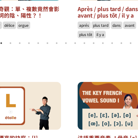
奇觀：單、複數竟然會影
Après / plus tard / dan
詞的陰、陽性？！
avant / plus tôt / il y a
r
délice
orgue
aprés
plus tard
dans
avant
plus tôt
il y a
漂亮的訣竅：[l]
法語重要音素- I 母音 [e] 