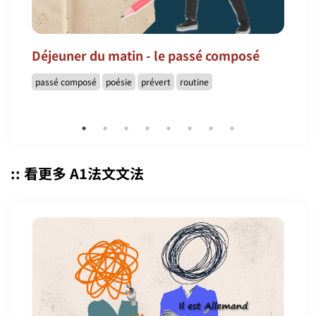
Déjeuner du matin - le passé composé
passé composé
poésie
prévert
routine
:: 看更多 A1法文文法