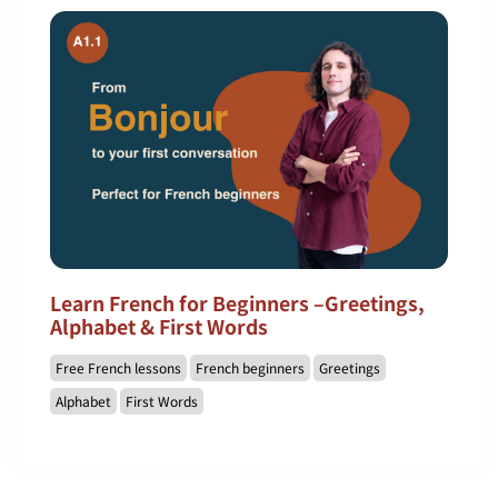
Learn French for Beginners –Greetings,
Alphabet & First Words
Free French lessons
French beginners
Greetings
Alphabet
First Words