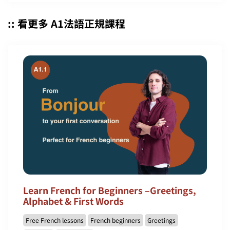
:: 看更多 A1法語正規課程
Learn French for Beginners –Greetings,
Alphabet & First Words
Free French lessons
French beginners
Greetings