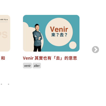
s 和
Venir 其實也有「去」的意思
為什麼「
proch
venir
aller
dern
年」或
prochain