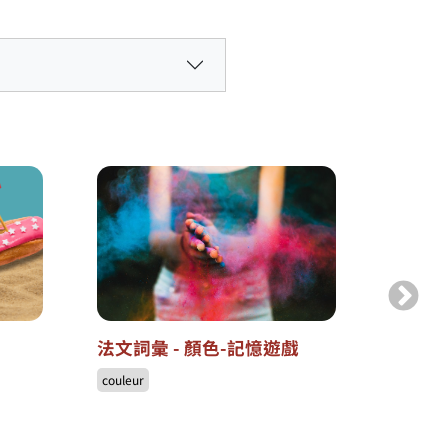
法文詞彙 - 顏色-記憶遊戲
法文詞
couleur
animal