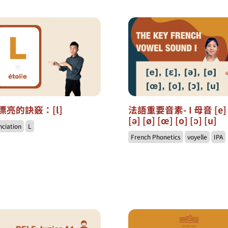
漂亮的訣竅：[l]
法語重要音素- I 母音 [e] 
[ə] [ø] [œ] [o] [ɔ] [u]
nciation
L
French Phonetics
voyelle
IPA