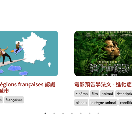
régions françaises 認識
電影預告學法文 - 進化
城市
cinéma
film
animal
descripti
ns
françaises
oiseau
le règne animal
conditi