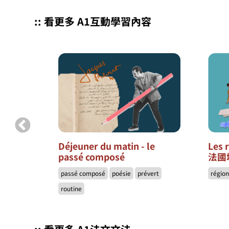
:: 看更多 A1互動學習內容
s 13
Déjeuner du matin - le
Les 
passé composé
法國
néma
passé composé
poésie
prévert
régio
routine