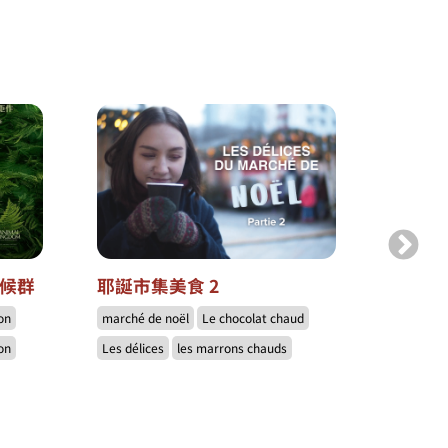
症候群
耶誕市集美食 2
耶誕市
on
marché de noël
Le chocolat chaud
marché d
on
Les délices
les marrons chauds
les bière