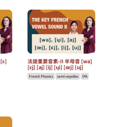
[ɛ]
法語重要音素-II 半母音 [wa]
[ɛj] [aj] [ij] [ɥi] [œj] [uj]
French Phonics
semi-voyelles
IPA