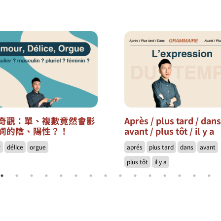
奇觀：單、複數竟然會影
Après / plus tard / dan
詞的陰、陽性？！
avant / plus tôt / il y a
r
délice
orgue
aprés
plus tard
dans
avant
plus tôt
il y a