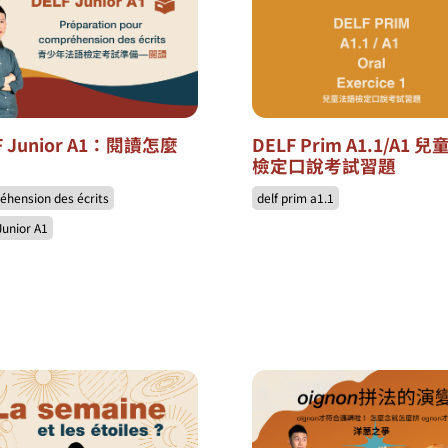
F Junior A1：閱讀怎麼
DELF Prim A1.1/A1 
檢定口說考試習題
éhension des écrits
delf prim a1.1
Junior A1