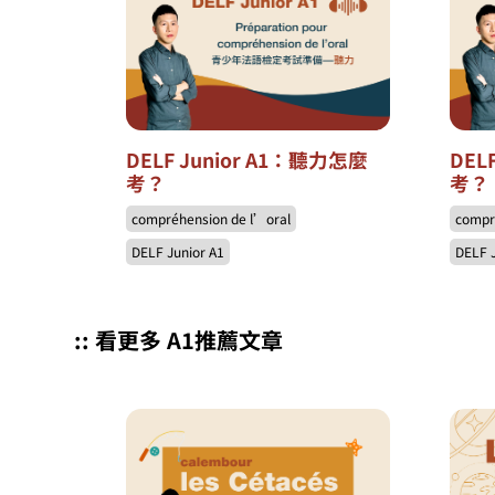
DELF Junior A1：聽力怎麼
DEL
考？
考？
compréhension de l’oral
compr
DELF Junior A1
DELF 
:: 看更多 A1推薦文章