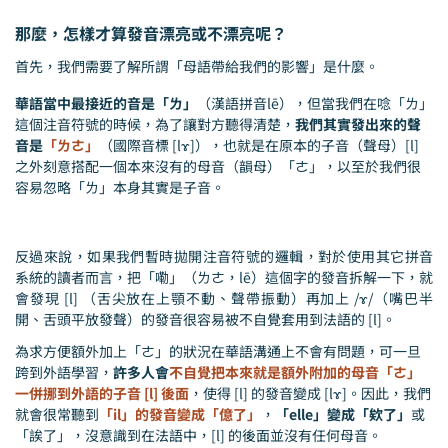
那麼，怎樣才算發音漂亮或不漂亮呢？
首先，我們需要了解所謂「母語帶給我們的影響」是什麼。
華語當中最接近的音是「ㄌ」
（漢語拼音lē），但當我們在唸「ㄌ」
這個注音符號的時候，為了讓對方聽得清楚，
我們其實發出來的聲
音是
「ㄌㄜ」
（國際音標 [lɤ]），也就是在原本的子音（聲母）[l]
之外刻意搭配一個本來沒有的母音（韻母）「ㄜ」，以至於我們很
容易忽略「ㄌ」本身其實是子音。
反過來說，如果我們暫時拋開注音符號的邏輯，對於使用其它拼音
系統的讀者而言，把「嘞」（ㄌㄜ，lē）這個字的發音拆解一下，就
會發現 [l] （舌尖放在上顎不動、聲帶振動）再加上 /ɤ/（嘴巴半
開、舌頭平放發聲）的發音很容易被不自覺套用到法語的 [l]。
為求方便額外加上「ㄜ」的狀況在華語溝通上不會有問題，可一旦
跨到外語學習，
許多人會
不自覺把本來就是額外附加的母音「ㄜ」
一併挪到外語的子音 [l] 後面
，使得 [l] 的發音變成 [lɤ]。因此，我們
就會很常聽到
「il」的發音變成「億了」
，
「elle」變成「欸了」
或
「誒了」，沒意識到在法語中，[l] 的後面並沒有任何母音。