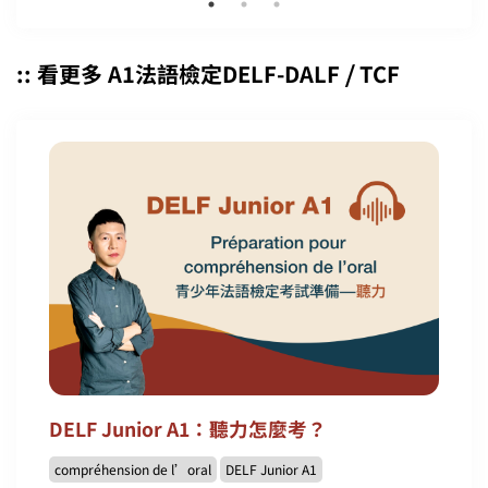
:: 看更多 A1法語檢定DELF-DALF ⧸ TCF
DELF Junior A1：聽力怎麼考？
compréhension de l’oral
DELF Junior A1