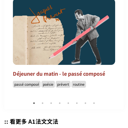
Déjeuner du matin - le passé composé
passé composé
poésie
prévert
routine
:: 看更多 A1法文文法