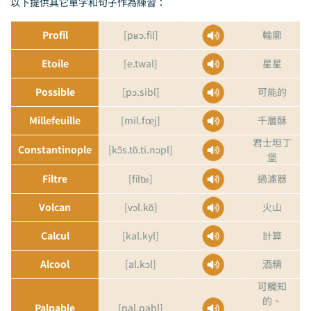
以下提供其它單字和句子作為練習：
Profil
[pʁɔ.fil]
輪廓
Etoile
[e.twal]
星星
Possible
[pɔ.sibl]
可能的
Millefeuille
[mil.fœj]
千層酥
君士坦丁
Constantinople
[kɔ̃s.tɑ̃.ti.nɔpl]
堡
Filtre
[filtʁ]
過濾器
Volcan
[vɔl.kɑ̃]
火山
Calcul
[kal.kyl]
計算
Alcool
[al.kɔl]
酒精
可觸知
的、
Palpable
[pal.pabl]