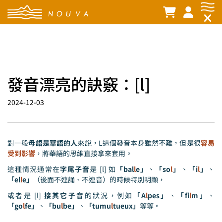
發音漂亮的訣竅：[l]
2024-12-03
對一般
母語是華語的人
來說，L這個發音本身雖然不難，但是很
容易
受到影響
，將華語的思維直接拿來套用。
這種情況通常在
字尾子音
是 [l] 如
「bal
l
e」
、
「so
l
」
、
「i
l
」
、
「el
l
e」
（後面不連誦、不連音）的時候特別明顯，
或者是 [l]
接其它子音
的狀況，例如
「A
l
pes」
、
「fi
l
m」
、
「go
l
fe」
、
「bu
l
be」
、
「tumu
l
tueux」
等等。