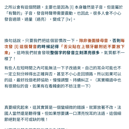
之所以會有這個問題，主要也是因為 [l] 本身雖然是子音，但是屬於
「有聲的」子音，發音時聲帶需要震動。也因此，很多人會不小心
發音過頭、過量（過亮），變成了 [lɤ]。
換句話說，只要我們把這個習慣改一下，
除非後面接母音
，
否則
每
次發 [l] 這個聲音
的時候記得
「舌尖貼在上顎牙齦附近不要放下
來」
。這時我們就會發現
整個字的發音立刻漂亮很多
，氣質都不一
樣了！
有些人在短時間之內可能無法一下子改過來，自己的耳朵可能也不
一定立刻分辨得出正確與否，甚至不小心走回頭路。所以如果可以
的話，最好找個老師協助，慢慢調整、持續糾正。（其實韓語中也
有很類似的音，如果有在看韓劇的不妨注意一下）
真要細究起來，這其實算是一個蠻細微的錯誤，就算放著不改，法
國人當然還是聽得懂。但如果想要講一口漂亮悅耳的法語，這個細
節絕對是不可或缺的哦！